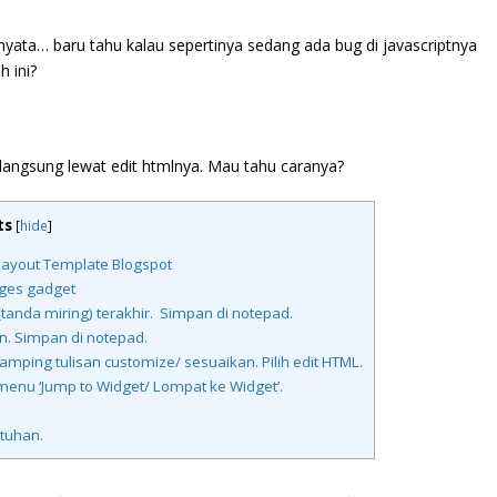
ata… baru tahu kalau sepertinya sedang ada bug di javascriptnya
 ini?
k langsung lewat edit htmlnya. Mau tahu caranya?
ts
[
hide
]
ayout Template Blogspot
ages gadget
tanda miring) terakhir. Simpan di notepad.
n. Simpan di notepad.
mping tulisan customize/ sesuaikan. Pilih edit HTML.
menu ‘Jump to Widget/ Lompat ke Widget’.
utuhan.