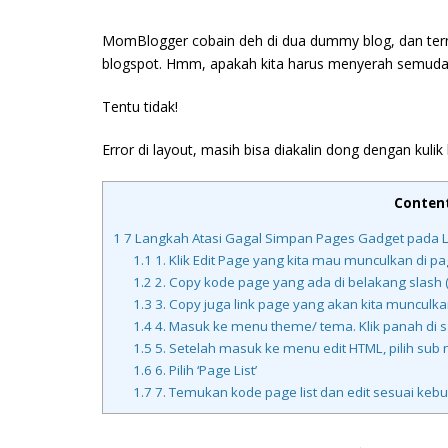
MomBlogger cobain deh di dua dummy blog, dan terny
blogspot. Hmm, apakah kita harus menyerah semudah
Tentu tidak!
Error di layout, masih bisa diakalin dong dengan kuli
Conten
1
7 Langkah Atasi Gagal Simpan Pages Gadget pada L
1.1
1. Klik Edit Page yang kita mau munculkan di p
1.2
2. Copy kode page yang ada di belakang slash (
1.3
3. Copy juga link page yang akan kita munculka
1.4
4. Masuk ke menu theme/ tema. Klik panah di sa
1.5
5. Setelah masuk ke menu edit HTML, pilih sub 
1.6
6. Pilih ‘Page List’
1.7
7. Temukan kode page list dan edit sesuai keb