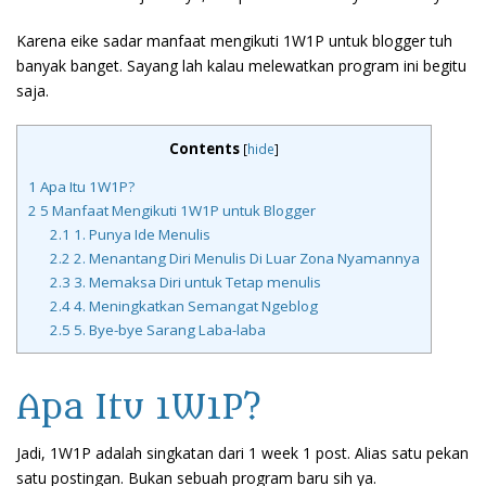
Karena eike sadar manfaat mengikuti 1W1P untuk blogger tuh
banyak banget. Sayang lah kalau melewatkan program ini begitu
saja.
Contents
[
hide
]
1
Apa Itu 1W1P?
2
5 Manfaat Mengikuti 1W1P untuk Blogger
2.1
1. Punya Ide Menulis
2.2
2. Menantang Diri Menulis Di Luar Zona Nyamannya
2.3
3. Memaksa Diri untuk Tetap menulis
2.4
4. Meningkatkan Semangat Ngeblog
2.5
5. Bye-bye Sarang Laba-laba
Apa Itu 1W1P?
Jadi, 1W1P adalah singkatan dari 1 week 1 post. Alias satu pekan
satu postingan. Bukan sebuah program baru sih ya.